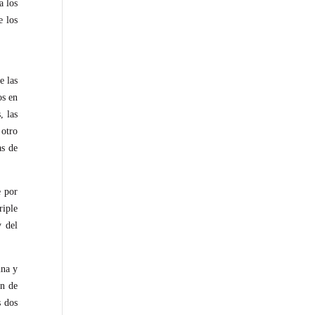
a los
e los
e las
os en
, las
 otro
as de
e por
riple
y del
una y
en de
s dos