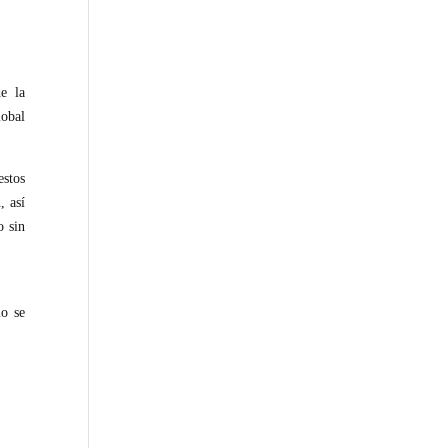
e la
lobal
estos
, así
o sin
mo se
.