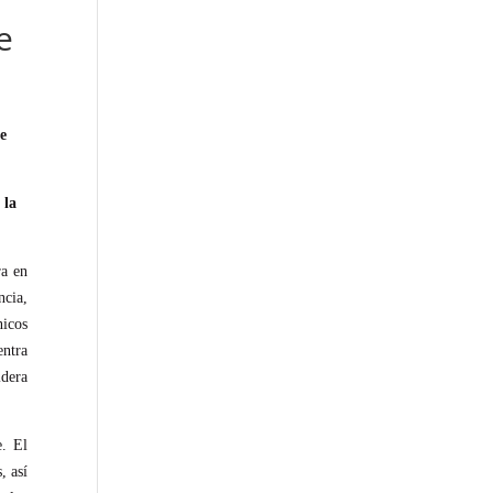
e
se
 la
ra en
ncia,
nicos
entra
idera
e. El
, así