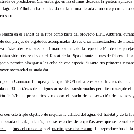
ntrada de predadores. Sin embargo, en las últimas décadas, la gestión aplicada 
 el lago de l’Albufera ha conducido en la última década a un envejecimiento d
en seco.
realiza en el Tancat de la Pipa como parte del proyecto LIFE Albufera, durant
 de dos parejas de bigotudos acompañadas de sus crías alimentándose de insect
erva. Estas observaciones confirman por un lado la reproducción de dos parejas
habían sido observadas en el Tancat de la Pipa durante el mes de febrero. Por
acio permite albergar a las crías de esta especie durante sus primeras seman
 mayor mortandad se suele dar.
o por la Comisión Europea y del que SEO/BirdLife es socio financiador, tien
a de 90 hectáreas de antiguos arrozales transformados permite conseguir el t
ión de hábitats prioritarios y mejorar el estado de conservación de las aves 
pa con este triple objetivo de mejorar la calidad del agua, del hábitat y de la fa
 temporada de cría, además, a otras especies de pequeñas aves que se reproduc
real
, la
buscarla unicolor
o el
martín pescador común
. La reproducción de la