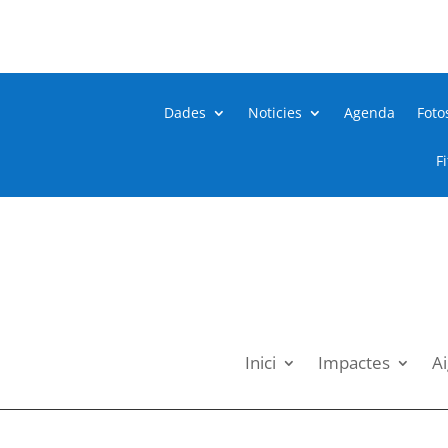
Dades
Noticies
Agenda
Foto
F
Inici
Impactes
Ai