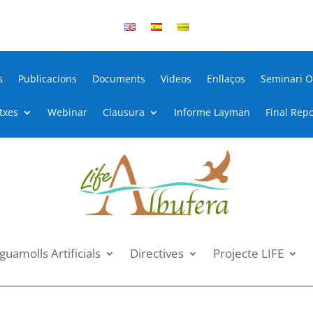
s
Publicacions
Documents
Videos
Enllaços
Seminari O
itxes
Webinar
Clausura
Informe Layman
Final Repo
guamolls Artificials
Directives
Projecte LIFE