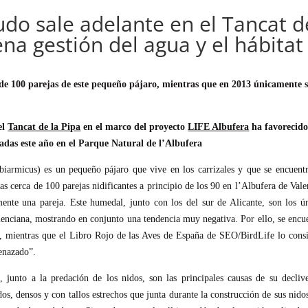
udo sale adelante en el Tancat d
ena gestión del agua y el hábitat
a de 100 parejas de este pequeño pájaro, mientras que en 2013 únicamente 
el
Tancat de la Pipa
en el marco del proyecto
LIFE Albufera
ha favorecido
ctadas este año en el Parque Natural de l’Albufera
iarmicus) es un pequeño pájaro que vive en los carrizales y que se encuent
as cerca de 100 parejas nidificantes a principio de los 90 en l’Albufera de Vale
ente una pareja. Este humedal, junto con los del sur de Alicante, son los ú
lenciana, mostrando en conjunto una tendencia muy negativa. Por ello, se encu
”, mientras que el Libro Rojo de las Aves de España de SEO/BirdLife lo cons
menazado”.
 junto a la predación de los nidos, son las principales causas de su decliv
os, densos y con tallos estrechos que junta durante la construcción de sus nidos