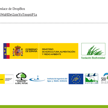
 enlace de DropBox
Bl5WaHDej2zmYoTmsptiP1a