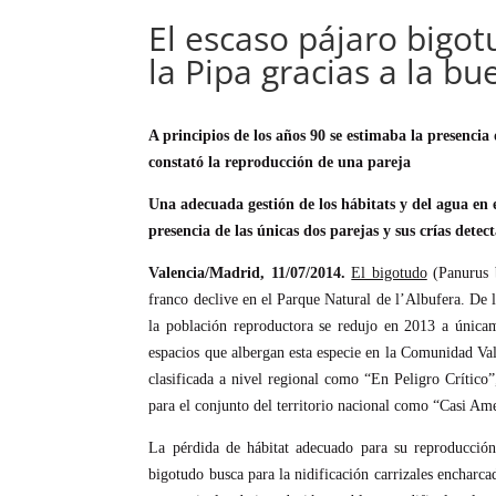
El escaso pájaro bigot
la Pipa gracias a la bu
A principios de los años 90 se estimaba la presenci
constató la reproducción de una pareja
Una adecuada gestión de los hábitats y del agua en 
presencia de las únicas dos parejas y sus crías dete
Valencia/Madrid, 11/07/2014.
El bigotudo
(Panurus b
franco declive en el Parque Natural de l’Albufera. De l
la población reproductora se redujo en 2013 a únicam
espacios que albergan esta especie en la Comunidad Va
clasificada a nivel regional como “En Peligro Crítico
para el conjunto del territorio nacional como “Casi A
La pérdida de hábitat adecuado para su reproducción,
bigotudo busca para la nidificación carrizales encharcad