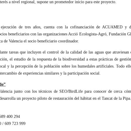
nterés a nivel regional, supone un prometedor inicio para este proyecto.
 ejecución de tres años, cuenta con la cofinanciación de ACUAMED y d
cios beneficiarios con las organizaciones Acció Ecologista-Agró, Fundación G
a de Valencia el socio beneficiario coordinador.
lante tareas que incluyen el control de la calidad de las aguas que atraviesan 
ión, el estudio de la respuesta de la biodiversidad a estas prácticas de gestión
cal y la percepción de la población sobre los humedales artificiales. Todo ell
ntercambio de experiencias similares y la participación social.
ado”
Valencia junto con los técnicos de SEO/BirdLife para conocer de cerca có
esarrolla un proyecto piloto de restauración del hábitat en el Tancat de la Pipa
 689 400 294
0 / 609 723 999