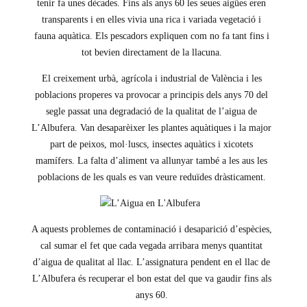
tenir fa unes dècades. Fins als anys 60 les seues aigües eren
transparents i en elles vivia una rica i variada vegetació i
fauna aquàtica. Els pescadors expliquen com no fa tant fins i
tot bevien directament de la llacuna.
El creixement urbà, agrícola i industrial de València i les
poblacions properes va provocar a principis dels anys 70 del
segle passat una degradació de la qualitat de l’aigua de
L’Albufera. Van desaparèixer les plantes aquàtiques i la major
part de peixos, mol·luscs, insectes aquàtics i xicotets
mamífers. La falta d’aliment va allunyar també a les aus les
poblacions de les quals es van veure reduïdes dràsticament.
A aquests problemes de contaminació i desaparició d’espècies,
cal sumar el fet que cada vegada arribara menys quantitat
d’aigua de qualitat al llac. L’assignatura pendent en el llac de
L’Albufera és recuperar el bon estat del que va gaudir fins als
anys 60.