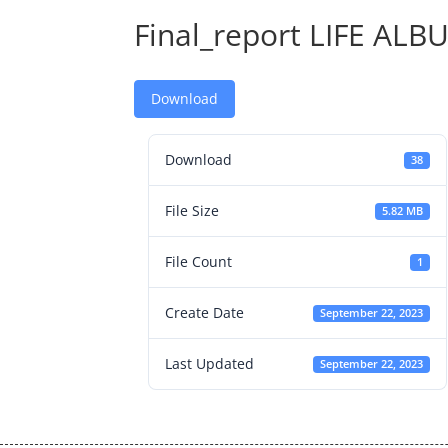
Final_report LIFE ALB
Download
Download
38
File Size
5.82 MB
File Count
1
Create Date
September 22, 2023
Last Updated
September 22, 2023