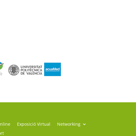
nline
Exposició Virtual
Networking
rt