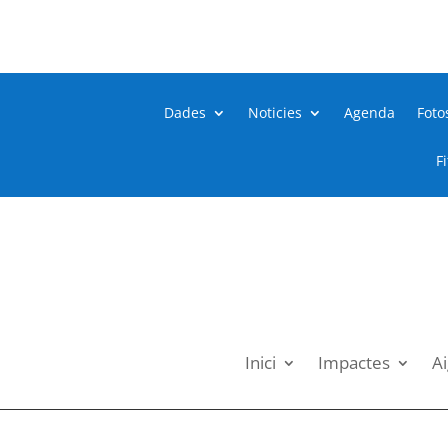
Dades
Noticies
Agenda
Foto
F
Inici
Impactes
Ai