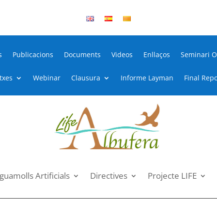
s
Publicacions
Documents
Videos
Enllaços
Seminari O
itxes
Webinar
Clausura
Informe Layman
Final Repo
guamolls Artificials
Directives
Projecte LIFE