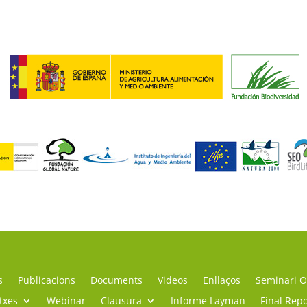
s
Publicacions
Documents
Videos
Enllaços
Seminari O
itxes
Webinar
Clausura
Informe Layman
Final Repo