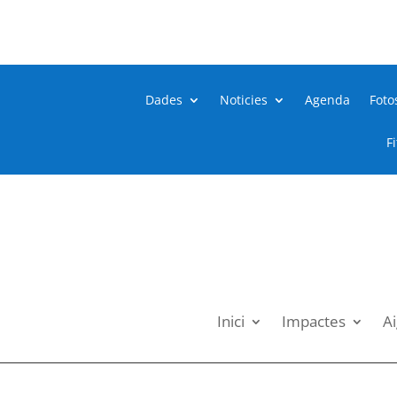
Dades
Noticies
Agenda
Foto
F
Inici
Impactes
Ai