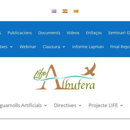
s
Publicacions
Documents
Videos
Enllaços
Seminari O
itxes
Webinar
Clausura
Informe Layman
Final Repo
guamolls Artificials
Directives
Projecte LIFE