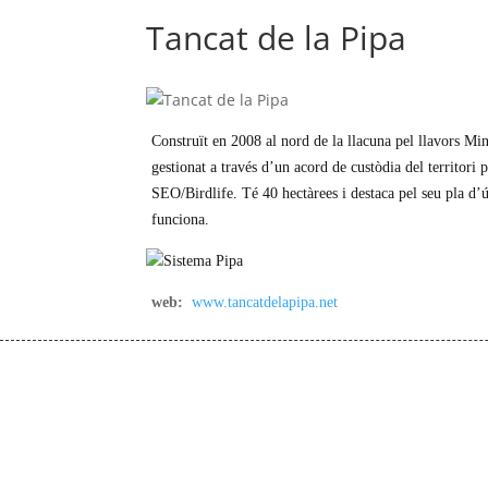
Tancat de la Pipa
Construït en 2008 al nord de la llacuna pel llavors Mi
gestionat a través d’un acord de custòdia del territor
SEO/Birdlife. Té 40 hectàrees i destaca pel seu pla d
funciona.
web:
www.tancatdelapipa.net