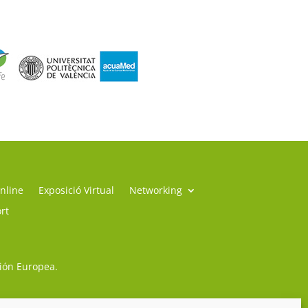
nline
Exposició Virtual
Networking
rt
sión Europea.
so Legal