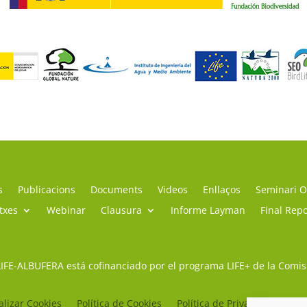
s
Publicacions
Documents
Videos
Enllaços
Seminari O
itxes
Webinar
Clausura
Informe Layman
Final Repo
LIFE-ALBUFERA está cofinanciado por el programa LIFE+ de la Comi
lizar Cookies
Política de Cookies
Política de Privacidad
Avi