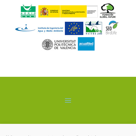
El proyecto LIFE-ALBUFERA está cofinanciado por el
programa LIFE+ de la Comisión Europea.