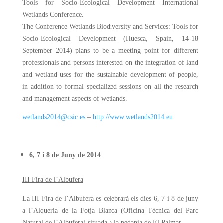
Tools for Socio-Ecological Development International
Wetlands Conference.
The Conference Wetlands Biodiversity and Services: Tools for
Socio-Ecological Development (Huesca, Spain, 14-18
September 2014) plans to be a meeting point for different
professionals and persons interested on the integration of land
and wetland uses for the sustainable development of people,
in addition to formal specialized sessions on all the research
and management aspects of wetlands.
wetlands2014@csic.es
–
http://www.wetlands2014.eu
6, 7 i 8 de Juny de 2014
III Fira de l’Albufera
La III Fira de l’Albufera es celebrarà els dies 6, 7 i 8 de juny
a l’Alqueria de la Fotja Blanca (Oficina Tècnica del Parc
Natural de l’Albufera) situada a la pedania de El Palmar.