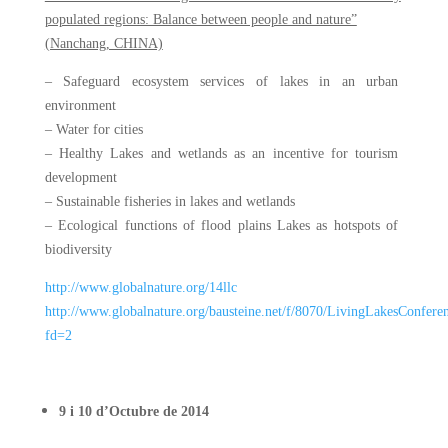
populated regions: Balance between people and nature”
(Nanchang, CHINA)
– Safeguard ecosystem services of lakes in an urban
environment
– Water for cities
– Healthy Lakes and wetlands as an incentive for tourism
development
– Sustainable fisheries in lakes and wetlands
– Ecological functions of flood plains Lakes as hotspots of
biodiversity
http://www.globalnature.org/14llc
http://www.globalnature.org/bausteine.net/f/8070/LivingLakesConfe
fd=2
9 i 10 d’Octubre de 2014