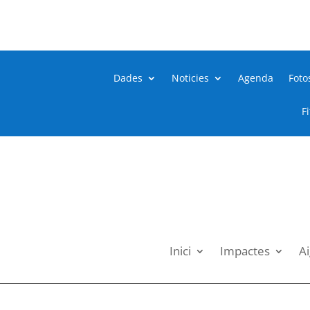
Dades
Noticies
Agenda
Foto
F
Inici
Impactes
Ai