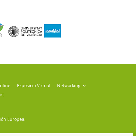
nline
Exposició Virtual
Networking
rt
sión Europea.
so Legal