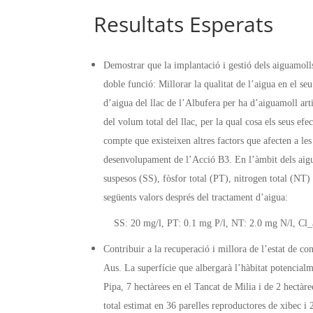
Resultats Esperats
Demostrar que la implantació i gestió dels aiguamolls 
doble funció: Millorar la qualitat de l’aigua en el
d’aigua del llac de l’Albufera per ha d’aiguamoll art
del volum total del llac, per la qual cosa els seus ef
compte que existeixen altres factors que afecten a les
desenvolupament de l’Acció B3. En l’àmbit dels aigua
suspesos (SS), fòsfor total (PT), nitrogen total (NT) 
següents valors després del tractament d’aigua:
SS: 20 mg/l, PT: 0.1 mg P/l, NT: 2.0 mg N/l, Cl
Contribuir a la recuperació i millora de l’estat de co
Aus. La superfície que albergarà l’hàbitat potencialme
Pipa, 7 hectàrees en el Tancat de Milia i de 2 hectàre
total estimat en 36 parelles reproductores de xibec i