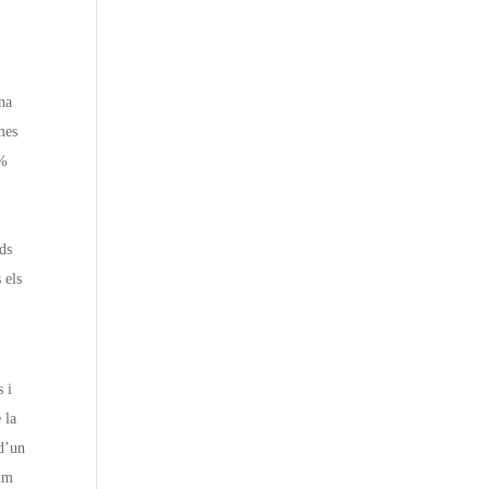
una
mes
2%
ds
 els
s i
 la
 d’un
tim