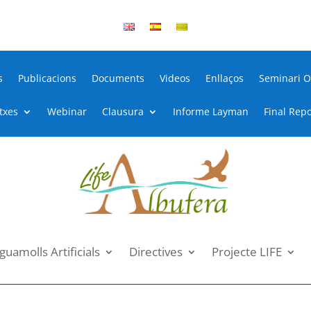
s
Publicacions
Documents
Videos
Enllaços
Seminari O
itxes
Webinar
Clausura
Informe Layman
Final Repo
guamolls Artificials
Directives
Projecte LIFE