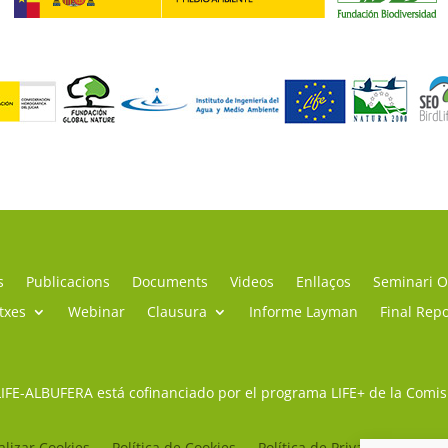
s
Publicacions
Documents
Videos
Enllaços
Seminari O
itxes
Webinar
Clausura
Informe Layman
Final Repo
LIFE-ALBUFERA está cofinanciado por el programa LIFE+ de la Comi
lizar Cookies
Política de Cookies
Política de Privacidad
Avi