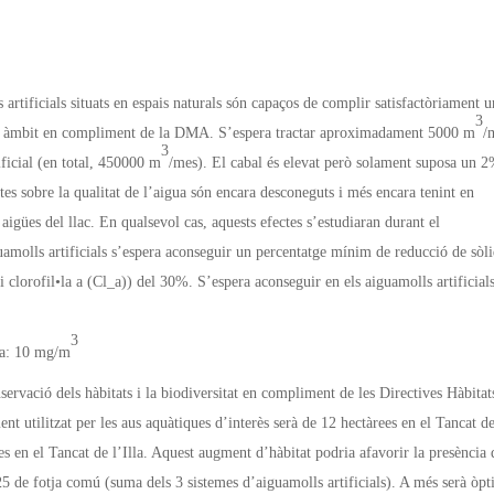
artificials situats en espais naturals són capaços de complir satisfactòriament 
3
 seu àmbit en compliment de la DMA. S’espera tractar aproximadament 5000 m
/
3
ificial (en total, 450000 m
/mes). El cabal és elevat però solament suposa un 
ectes sobre la qualitat de l’aigua són encara desconeguts i més encara tenint en
 aigües del llac. En qualsevol cas, aquests efectes s’estudiaran durant el
molls artificials s’espera aconseguir un percentatge mínim de reducció de sòli
i clorofil•la a (Cl_a)) del 30%. S’espera aconseguir en els aiguamolls artificials
3
_a: 10 mg/m
nservació dels hàbitats i la biodiversitat en compliment de les Directives Hàbitat
nt utilitzat per les aus aquàtiques d’interès serà de 12 hectàrees en el Tancat de
es en el Tancat de l’Illa. Aquest augment d’hàbitat podria afavorir la presència
 25 de fotja comú (suma dels 3 sistemes d’aiguamolls artificials). A més serà òp