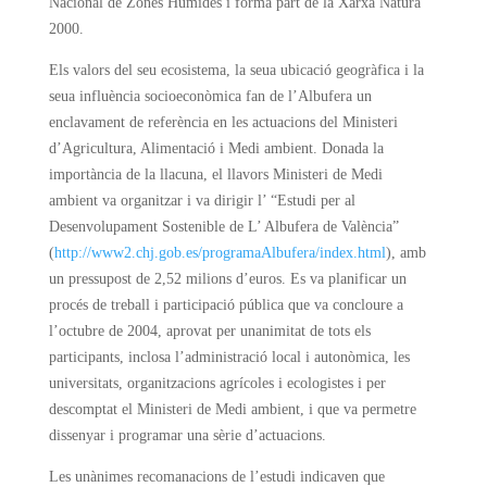
Nacional de Zones Humides i forma part de la Xarxa Natura
2000.
Els valors del seu ecosistema, la seua ubicació geogràfica i la
seua influència socioeconòmica fan de l’Albufera un
enclavament de referència en les actuacions del Ministeri
d’Agricultura, Alimentació i Medi ambient. Donada la
importància de la llacuna, el llavors Ministeri de Medi
ambient va organitzar i va dirigir l’ “Estudi per al
Desenvolupament Sostenible de L’ Albufera de València”
(
http://www2.chj.gob.es/programaAlbufera/index.html
), amb
un pressupost de 2,52 milions d’euros. Es va planificar un
procés de treball i participació pública que va concloure a
l’octubre de 2004, aprovat per unanimitat de tots els
participants, inclosa l’administració local i autonòmica, les
universitats, organitzacions agrícoles i ecologistes i per
descomptat el Ministeri de Medi ambient, i que va permetre
dissenyar i programar una sèrie d’actuacions.
Les unànimes recomanacions de l’estudi indicaven que