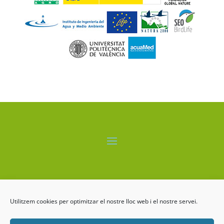
El proyecto LIFE-ALBUFERA está cofinanciado por el
programa LIFE+ de la Comisión Europea.
Utilitzem cookies per optimitzar el nostre lloc web i el nostre servei.