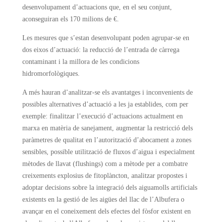
desenvolupament d’actuacions que, en el seu conjunt,
aconseguiran els 170 milions de €.
Les mesures que s’estan desenvolupant poden agrupar-se en
dos eixos d’actuació: la reducció de l’entrada de càrrega
contaminant i la millora de les condicions
hidromorfològiques.
A més hauran d’analitzar-se els avantatges i inconvenients de
possibles alternatives d’actuació a les ja establides, com per
exemple: finalitzar l’execució d’actuacions actualment en
marxa en matèria de sanejament, augmentar la restricció dels
paràmetres de qualitat en l’autorització d’abocament a zones
sensibles, possible utilització de fluxos d’aigua i especialment
mètodes de llavat (flushings) com a mètode per a combatre
creixements explosius de fitoplàncton, analitzar propostes i
adoptar decisions sobre la integració dels aiguamolls artificials
existents en la gestió de les aigües del llac de l’Albufera o
avançar en el coneixement dels efectes del fòsfor existent en