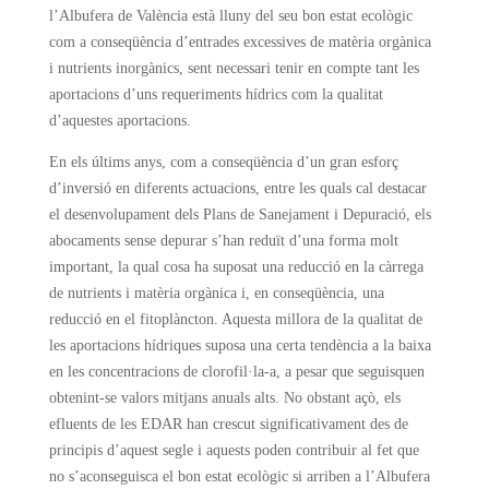
l’Albufera de València està lluny del seu bon estat ecològic
com a conseqüència d’entrades excessives de matèria orgànica
i nutrients inorgànics, sent necessari tenir en compte tant les
aportacions d’uns requeriments hídrics com la qualitat
d’aquestes aportacions.
En els últims anys, com a conseqüència d’un gran esforç
d’inversió en diferents actuacions, entre les quals cal destacar
el desenvolupament dels Plans de Sanejament i Depuració, els
abocaments sense depurar s’han reduït d’una forma molt
important, la qual cosa ha suposat una reducció en la càrrega
de nutrients i matèria orgànica i, en conseqüència, una
reducció en el fitoplàncton. Aquesta millora de la qualitat de
les aportacions hídriques suposa una certa tendència a la baixa
en les concentracions de clorofil·la-a, a pesar que seguisquen
obtenint-se valors mitjans anuals alts. No obstant açò, els
efluents de les EDAR han crescut significativament des de
principis d’aquest segle i aquests poden contribuir al fet que
no s’aconseguisca el bon estat ecològic si arriben a l’Albufera