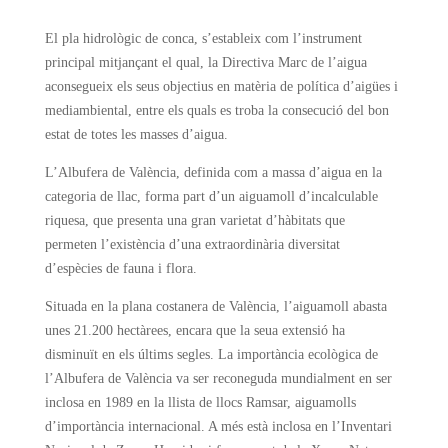
El pla hidrològic de conca, s’estableix com l’instrument
principal mitjançant el qual, la Directiva Marc de l’aigua
aconsegueix els seus objectius en matèria de política d’aigües i
mediambiental, entre els quals es troba la consecució del bon
estat de totes les masses d’aigua.
L’Albufera de València, definida com a massa d’aigua en la
categoria de llac, forma part d’un aiguamoll d’incalculable
riquesa, que presenta una gran varietat d’hàbitats que
permeten l’existència d’una extraordinària diversitat
d’espècies de fauna i flora.
Situada en la plana costanera de València, l’aiguamoll abasta
unes 21.200 hectàrees, encara que la seua extensió ha
disminuït en els últims segles. La importància ecològica de
l’Albufera de València va ser reconeguda mundialment en ser
inclosa en 1989 en la llista de llocs Ramsar, aiguamolls
d’importància internacional. A més està inclosa en l’Inventari