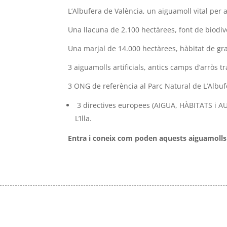
L’Albufera de València, un aiguamoll vital per 
Una llacuna de 2.100 hectàrees, font de biodive
Una marjal de 14.000 hectàrees, hàbitat de gran
3 aiguamolls artificials, antics camps d’arròs t
3 ONG de referència al Parc Natural de L’Albufe
3 directives europees (AIGUA, HÀBITATS i AUS
L’Illa.
Entra i coneix com poden aquests aiguamolls art