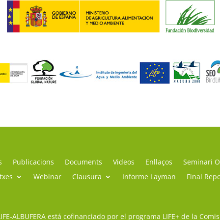
s
Publicacions
Documents
Videos
Enllaços
Seminari O
itxes
Webinar
Clausura
Informe Layman
Final Repo
LIFE-ALBUFERA está cofinanciado por el programa LIFE+ de la Comi