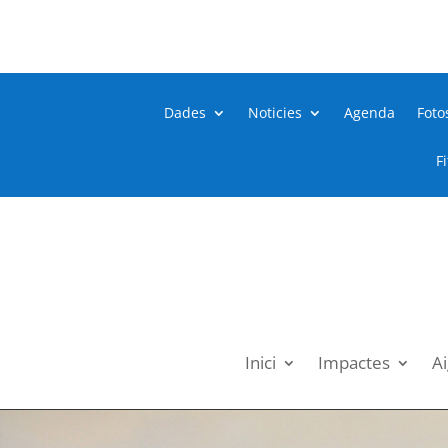
Dades
Noticies
Agenda
Foto
F
Inici
Impactes
Ai