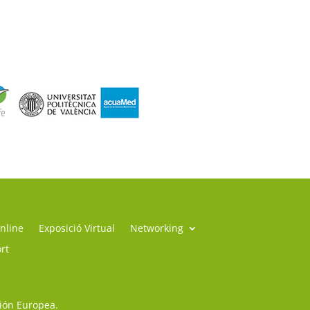
nline
Exposició Virtual
Networking
rt
sión Europea.