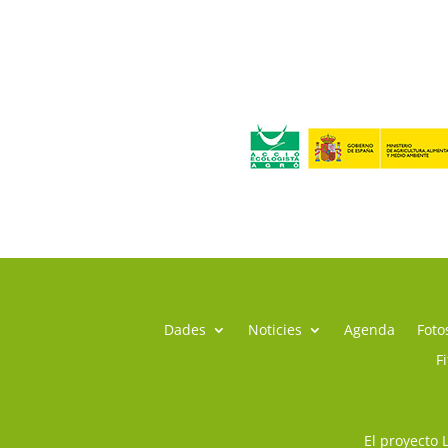
Dades
Noticies
Agenda
Foto
F
El proyecto 