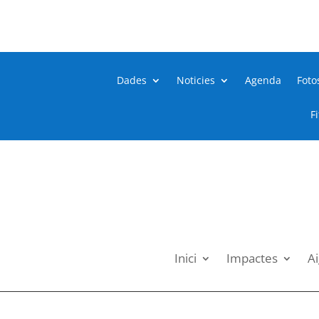
Dades
Noticies
Agenda
Foto
F
Inici
Impactes
Ai