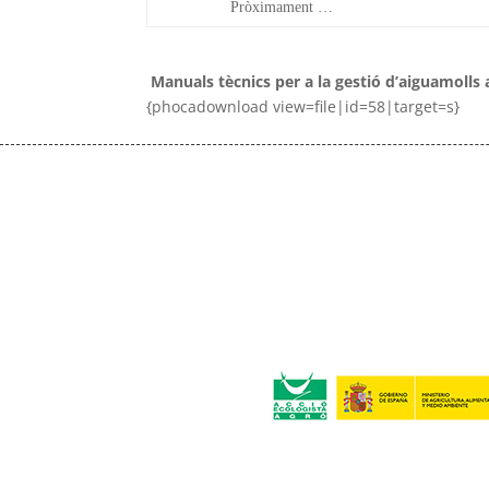
Pròximament …
Manuals tècnics per a la gestió d’aiguamolls a
{phocadownload view=file|id=58|target=s}