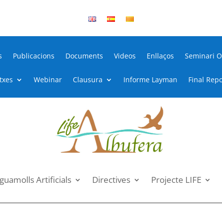
s
Publicacions
Documents
Videos
Enllaços
Seminari O
itxes
Webinar
Clausura
Informe Layman
Final Repo
guamolls Artificials
Directives
Projecte LIFE