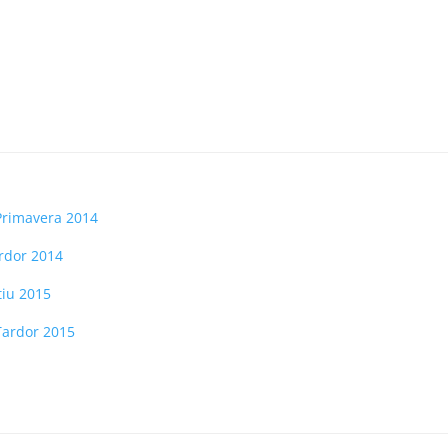
 Primavera 2014
ardor 2014
tiu 201
5
 Tardor
2015