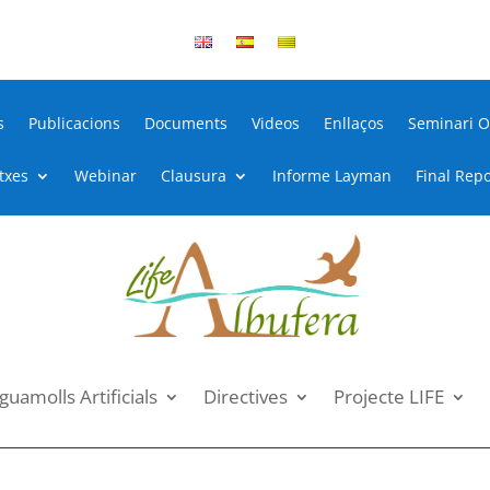
s
Publicacions
Documents
Videos
Enllaços
Seminari O
itxes
Webinar
Clausura
Informe Layman
Final Repo
guamolls Artificials
Directives
Projecte LIFE