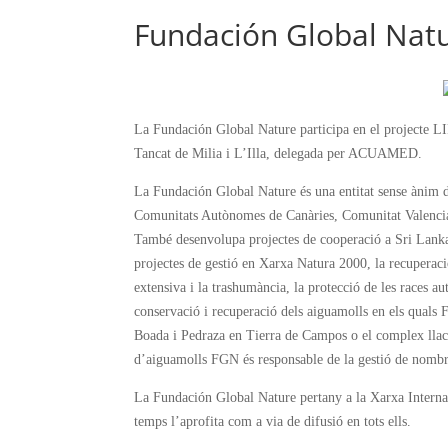
Fundación Global Nat
La Fundación Global Nature participa en el projecte LIF
Tancat de Milia i L’Illa, delegada per ACUAMED.
La Fundación Global Nature és una entitat sense ànim d
Comunitats Autònomes de Canàries, Comunitat Valencian
També desenvolupa projectes de cooperació a Sri Lanka
projectes de gestió en Xarxa Natura 2000, la recuperació
extensiva i la trashumància, la protecció de les races au
conservació i recuperació dels aiguamolls en els quals
Boada i Pedraza en Tierra de Campos o el complex llacu
d’aiguamolls FGN és responsable de la gestió de nombros
La Fundación Global Nature pertany a la Xarxa Internac
temps l’aprofita com a via de difusió en tots ells.