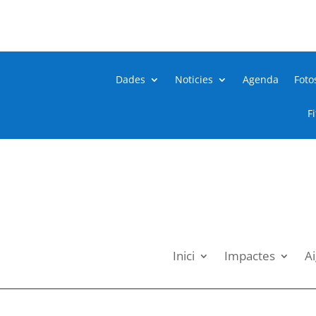
Dades
Noticies
Agenda
Foto
F
Inici
Impactes
Ai