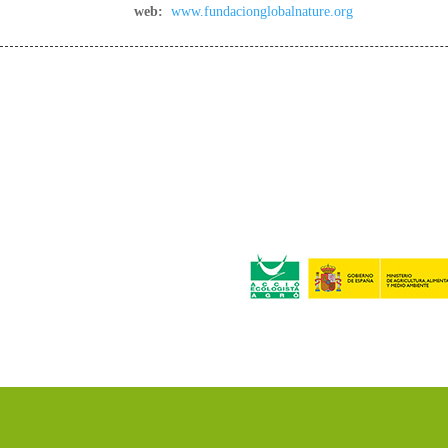
web:
www.fundacionglobalnature.org