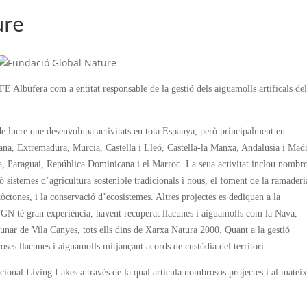
ure
E Albufera com a entitat responsable de la gestió dels aiguamolls artificals de
e lucre que desenvolupa activitats en tota Espanya, però principalment en
a, Extremadura, Murcia, Castella i Lleó, Castella-la Manxa, Andalusia i Madr
, Paraguai, República Dominicana i el Marroc. La seua activitat inclou nombr
 sistemes d’agricultura sostenible tradicionals i nous, el foment de la ramaderi
tòctones, i la conservació d’ecosistemes. Altres projectes es dediquen a la
 FGN té gran experiència, havent recuperat llacunes i aiguamolls com la Nava,
nar de Vila Canyes, tots ells dins de Xarxa Natura 2000. Quant a la gestió
es llacunes i aiguamolls mitjançant acords de custòdia del territori.
ional Living Lakes a través de la qual articula nombrosos projectes i al matei