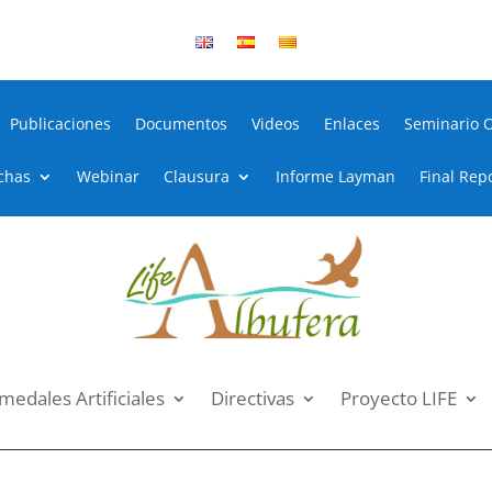
Publicaciones
Documentos
Videos
Enlaces
Seminario 
chas
Webinar
Clausura
Informe Layman
Final Rep
edales Artificiales
Directivas
Proyecto LIFE