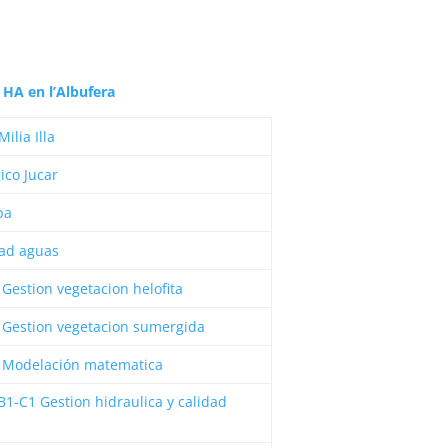
HA en l’Albufera
lia Illa
ico Jucar
pa
idad aguas
estion vegetacion helofita
Gestion vegetacion sumergida
 Modelación matematica
-C1 Gestion hidraulica y calidad