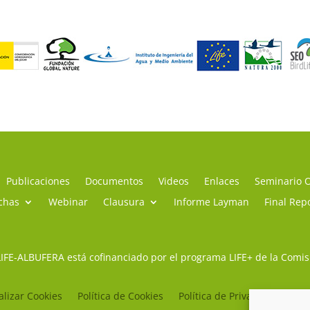
Publicaciones
Documentos
Videos
Enlaces
Seminario 
chas
Webinar
Clausura
Informe Layman
Final Rep
LIFE-ALBUFERA está cofinanciado por el programa LIFE+ de la Comi
lizar Cookies
Política de Cookies
Política de Privacidad
Avi