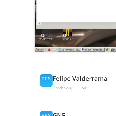
Felipe Valderrama
1 archivo(s)
5.05 MB
GNF