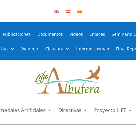
Publicaciones
Documentos
Videos
Enlaces
Seminario 
chas
Webinar
Clausura
Informe Layman
Final Rep
edales Artificiales
Directivas
Proyecto LIFE