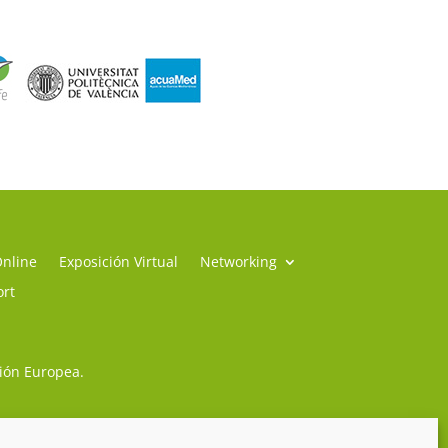
Online
Exposición Virtual
Networking
ort
sión Europea.
so Legal