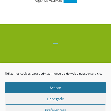
El proyecto LIFE-ALBUFERA está cofinanciado por el
programa LIFE+ de la Comisión Europea.
Utilizamos cookies para optimizar nuestro sitio web y nuestro servicio.
Acepto
Denegado
LIFE ALBUFERA Copyrigth ©2026
Preferencias