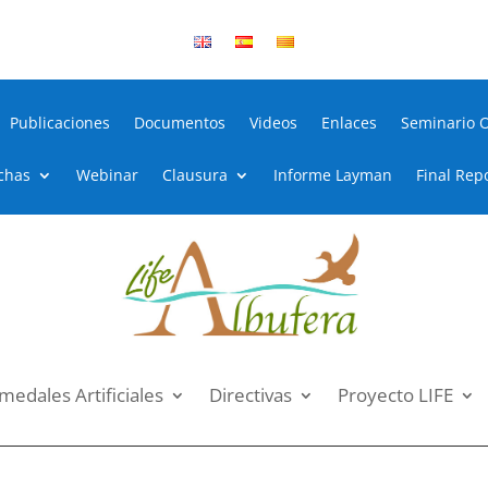
Publicaciones
Documentos
Videos
Enlaces
Seminario 
chas
Webinar
Clausura
Informe Layman
Final Rep
edales Artificiales
Directivas
Proyecto LIFE