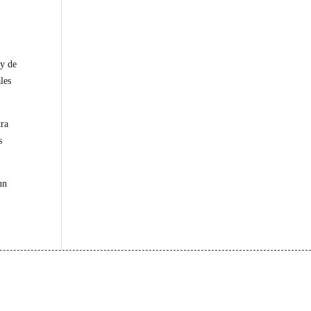
 y de
les
tra
s
un