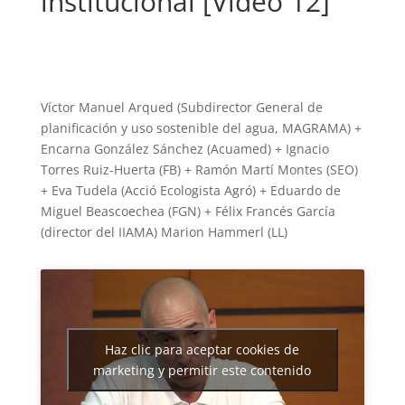
institucional [Vídeo 12]
Víctor Manuel Arqued (Subdirector General de
planificación y uso sostenible del agua, MAGRAMA) +
Encarna González Sánchez (Acuamed) + Ignacio
Torres Ruiz-Huerta (FB) + Ramón Martí Montes (SEO)
+ Eva Tudela (Acció Ecologista Agró) + Eduardo de
Miguel Beascoechea (FGN) + Félix Francés García
(director del IIAMA) Marion Hammerl (LL)
Haz clic para aceptar cookies de
marketing y permitir este contenido