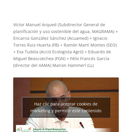
Víctor Manuel Arqued (Subdirector General de
planificación y uso sostenible del agua, MAGRAMA) +
Encarna González Sánchez (Acuamed) + Ignacio
Torres Ruiz-Huerta (FB) + Ramón Martí Montes (SEO)
+ Eva Tudela (Acció Ecologista Agró) + Eduardo de
Miguel Beascoechea (FGN) + Félix Francés García
(director del IIAMA) Marion Hammerl (LL)
Haz clic para aceptar cookies de
marketing y permitir este contenido