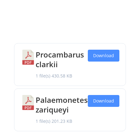
Procambarus
Download
clarkii
1 file(s)
430.58 KB
Palaemonetes
Download
zariqueyi
1 file(s)
201.23 KB