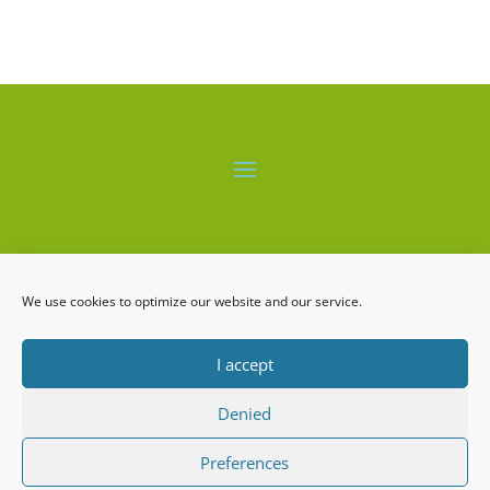
El proyecto LIFE-ALBUFERA está cofinanciado por el
programa LIFE+ de la Comisión Europea.
We use cookies to optimize our website and our service.
I accept
Denied
LIFE ALBUFERA Copyrigth ©2026
Preferences